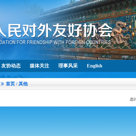
友协动态
媒体关注
理事风采
English
首页
/
其他
总计