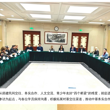
从搭建民间交往、务实合作、人文交流、青少年友好“四个桥梁”的维度，就促
参访为起点，与各位学员保持沟通，积极拓展对塞交往渠道，推动中塞务实合