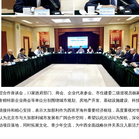
贸合作座谈会，13家政府部门、商会、企业代表参会。市住建委二级巡视员杨
专精特新企业商会等单位分别围绕城市规划、房地产开发、基础设施建设、科
情接待和精心安排，表示大加那利作为西班牙海外重要经济枢纽，高度重视对
认为北京市与大加那利城市发展有广阔合作空间，希望以此次访问为契机，深
动项目落地，同时拓展文化、青少年交流，为中西全面战略伙伴关系注入新活